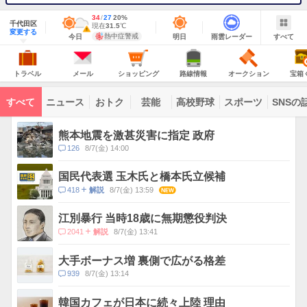
地
最
34
最
降
27
20
%
域
千代田区
高
低
水
現
現在
31.5
℃
情
警
明
雨
す
今
変更する
気
気
確
在
報
報・
熱中症警戒
今日
明日
雨雲レーダー
すべて
日
雲
べ
日
温
温
率
気
注
の
レ
て
の
Yahoo!
温
天
ー
意
JAPAN
天
気
ダ
報
の
気
ー
ト
メ
シ
路
オ
宝
が
主
ラ
ー
ョ
線
ー
箱
トラベル
メール
ショッピング
路線情報
オークション
宝箱
な
出
ベ
ル
ッ
情
ク
く
サ
て
ル
ピ
報
シ
じ
ー
コ
い
ン
ョ
ビ
すべて
ニュース
おトク
芸能
高校野球
スポーツ
SNSの
グ
ン
ン
ま
ス
す
テ
ト
ン
ピ
熊本地震を激甚災害に指定 政府
ツ
ッ
一
コ
126
8/7(金) 14:00
ク
覧
メ
ス
ン
国民代表選 玉木氏と橋本氏立候補
ト
コ
418
8/7(金) 13:59
NEW
解説
数
メ
ン
江別暴行 当時18歳に無期懲役判決
ト
コ
2041
8/7(金) 13:41
解説
数
メ
ン
大手ボーナス増 裏側で広がる格差
ト
コ
939
8/7(金) 13:14
数
メ
ン
韓国カフェが日本に続々上陸 理由