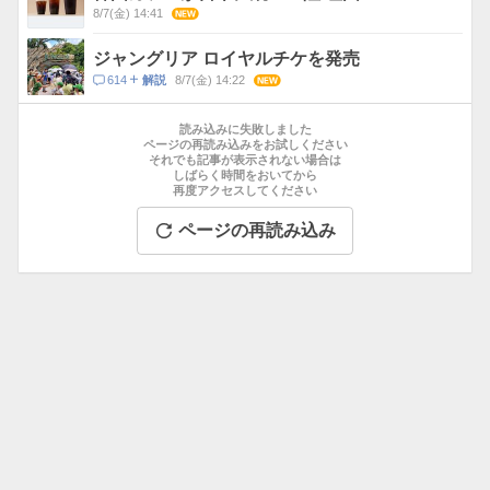
ト
8/7(金) 14:41
NEW
数
ジャングリア ロイヤルチケを発売
コ
614
8/7(金) 14:22
NEW
解説
メ
お
ン
す
読み込みに失敗しました
ト
す
ページの再読み込みをお試しください
数
それでも記事が表示されない場合は
め
しばらく時間をおいてから
記
再度アクセスしてください
事
ページの再読み込み