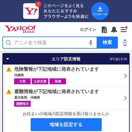
Yahoo!
Yahoo!
フ
フ
Yahoo!
お
サ
Yahoo!
新
JAPAN
ログイン
JAPAN
ォ
ォ
JAPAN
知
イ
JAPAN
着
ア
ロ
ロ
か
ら
ド
ID
Yahoo!
着
プ
ー
ー
ら
せ
メ
で
検
せ
リ
を
の
一
ニ
ロ
索
替
を
開
お
覧
ュ
グ
え
使
く
知
を
ー
イ
テ
う
エリア防災情報
8/7(金) 6:15
ら
開
を
ン
ー
せ
く
開
マ
危険警報が下記地域に発表されています
く
あ
り
沖縄県
大雨
土砂災害
高潮
避難情報が下記地域に発表されています
鹿児島県
沖縄県
避難指示
お住まいの地域の防災情報を受け取りませんか
地域を設定する