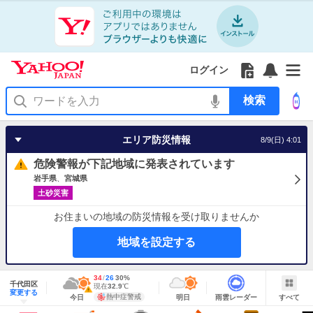
Yahoo!
Yahoo!
フ
フ
Yahoo!
お
サ
Yahoo!
JAPAN
ログイン
JAPAN
ォ
ォ
JAPAN
知
イ
JAPAN
ア
ロ
ロ
か
ら
ド
ID
Yahoo!
プ
ー
ー
ら
せ
メ
で
検
リ
を
の
一
ニ
ロ
索
を
開
お
覧
ュ
グ
使
く
知
を
ー
イ
う
エリア防災情報
8/9(日) 4:01
ら
開
を
ン
せ
く
開
危険警報が下記地域に発表されています
く
岩手県
宮城県
土砂災害
お住まいの地域の防災情報を受け取りませんか
地域を設定する
地
最
34
最
降
26
30
%
域
千代田区
高
低
水
現
現在
32.9
℃
情
警
明
雨
す
今
変更する
気
気
確
在
報
報・
熱中症警戒
今日
明日
雨雲レーダー
すべて
日
雲
べ
日
温
温
率
気
注
の
レ
て
の
Yahoo!
温
天
ー