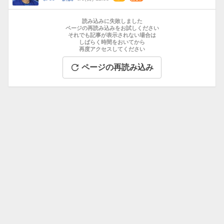
数
メ
お
ン
す
読み込みに失敗しました
ト
す
ページの再読み込みをお試しください
数
それでも記事が表示されない場合は
め
しばらく時間をおいてから
記
再度アクセスしてください
事
ページの再読み込み