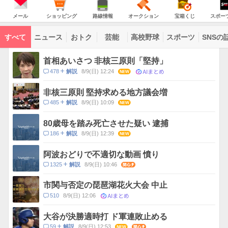
意
JAPAN
天
気
ダ
報
の
気
ー
メ
シ
路
オ
宝
ス
が
主
ー
ョ
線
ー
箱
ポ
メール
ショッピング
路線情報
オークション
宝箱くじ
スポー
な
出
ル
ッ
情
ク
く
ー
サ
て
ピ
報
シ
じ
ツ
ー
コ
い
ン
ョ
ナ
ビ
すべて
ニュース
おトク
芸能
高校野球
スポーツ
SNSの
グ
ン
ビ
ン
ま
ス
す
テ
ト
ン
ピ
首相あいさつ 非核三原則「堅持」
ツ
ッ
一
AIまとめ
コ
478
8/9(日) 12:24
NEW
解説
ク
覧
メ
ス
ン
非核三原則 堅持求める地方議会増
ト
コ
485
8/9(日) 10:09
NEW
解説
数
メ
ン
80歳母を踏み死亡させた疑い 逮捕
ト
コ
186
8/9(日) 12:39
NEW
解説
数
メ
ン
阿波おどりで不適切な動画 憤り
ト
コ
1325
8/9(日) 10:46
関心
解説
数
メ
ン
市関与否定の琵琶湖花火大会 中止
ト
AIまとめ
コ
510
8/9(日) 12:06
数
メ
ン
大谷が決勝適時打 ド軍連敗止める
ト
コ
59
8/9(日) 12:53
NEW
関心
解説