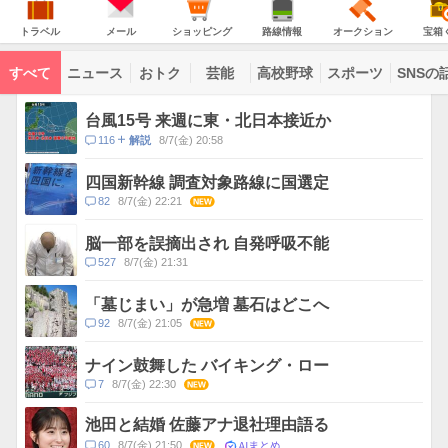
JAPAN
天
温
気
ダ
の
気
ー
ト
メ
シ
路
オ
宝
主
ラ
ー
ョ
線
ー
箱
トラベル
メール
ショッピング
路線情報
オークション
宝箱
な
ベ
ル
ッ
情
ク
く
サ
ル
ピ
報
シ
じ
ー
コ
ン
ョ
ビ
すべて
ニュース
おトク
芸能
高校野球
スポーツ
SNSの
グ
ン
ン
ス
テ
ト
ン
ピ
台風15号 来週に東・北日本接近か
ツ
ッ
一
コ
116
8/7(金) 20:58
解説
ク
覧
メ
ス
ン
四国新幹線 調査対象路線に国選定
ト
コ
82
8/7(金) 22:21
NEW
数
メ
ン
脳一部を誤摘出され 自発呼吸不能
ト
コ
527
8/7(金) 21:31
数
メ
ン
「墓じまい」が急増 墓石はどこへ
ト
コ
92
8/7(金) 21:05
NEW
数
メ
ン
ナイン鼓舞した バイキング・ロー
ト
コ
7
8/7(金) 22:30
NEW
数
メ
ン
池田と結婚 佐藤アナ退社理由語る
ト
AIまとめ
コ
60
8/7(金) 21:50
NEW