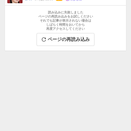
数
メ
お
ン
す
読み込みに失敗しました
ト
す
ページの再読み込みをお試しください
数
それでも記事が表示されない場合は
め
しばらく時間をおいてから
記
再度アクセスしてください
事
ページの再読み込み