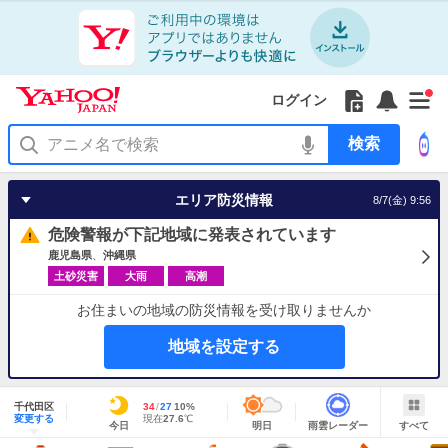
Yahoo!
Yahoo!
フ
フ
Yahoo!
お
サ
Yahoo!
新
JAPAN
ログイン
JAPAN
ォ
ォ
JAPAN
知
イ
JAPAN
着
ア
ロ
ロ
か
ら
ド
ID
Yahoo!
着
プ
ー
ー
ら
せ
メ
で
検
せ
リ
を
の
一
ニ
ロ
索
替
を
開
お
覧
ュ
グ
え
使
く
知
を
ー
イ
テ
う
エリア防災情報
8/7(金) 9:56
ら
開
を
ン
ー
せ
く
開
マ
危険警報が下記地域に発表されています
く
あ
り
鹿児島県
沖縄県
土砂災害
大雨
高潮
お住まいの地域の防災情報を受け取りませんか
地域を設定する
地
域
千代田区
最
34
最
降
27
10
%
情
明
雨
す
今
変更する
高
低
水
現
現在
27.6
℃
報
今日
明日
雨雲レーダー
すべて
日
雲
べ
日
気
気
確
在
の
レ
て
の
温
温
率
気
Yahoo!
天
ー