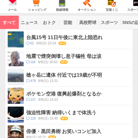
意
JAPAN
天
気
ダ
報
の
気
ー
メ
シ
路
オ
宝
ス
が
主
ー
ョ
線
ー
箱
ポ
メール
ショッピング
路線情報
オークション
宝箱くじ
スポー
な
出
ル
ッ
情
ク
く
ー
サ
て
ピ
報
シ
じ
ツ
ー
コ
い
ン
ョ
ナ
ビ
すべて
ニュース
おトク
芸能
高校野球
スポーツ
SNSの
グ
ン
ビ
ン
ま
ス
す
テ
ト
ン
ピ
台風15号 11日午後に東北上陸恐れ
ツ
ッ
一
コ
62
8/9(日) 15:24
NEW
ク
覧
メ
ス
ン
地震で煙突倒壊し息子犠牲 母は涙
ト
コ
118
8/9(日) 16:02
NEW
数
メ
ン
槍ヶ岳に遺体 付近では19歳が不明
ト
コ
478
8/9(日) 13:31
数
メ
ン
ポケモン空港 復興起爆剤となるか
ト
コ
237
8/9(日) 14:23
数
メ
ン
強迫性障害 納得いくまで体洗う
ト
コ
128
8/9(日) 15:45
NEW
数
メ
ン
俳優・黒田勇樹 お笑いコンビ加入
ト
8/9(日) 16:22
NEW