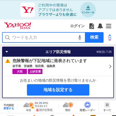
Yahoo!
Yahoo!
フ
フ
Yahoo!
お
サ
Yahoo!
JAPAN
ログイン
JAPAN
ォ
ォ
JAPAN
知
イ
JAPAN
ア
ロ
ロ
か
ら
ド
ID
Yahoo!
プ
ー
ー
ら
せ
メ
で
検
リ
を
の
一
ニ
ロ
索
を
開
お
覧
ュ
グ
使
く
知
を
ー
イ
う
エリア防災情報
8/9(日) 7:25
ら
開
を
ン
せ
く
開
危険警報が下記地域に発表されています
く
岩手県
宮城県
秋田県
福島県
大雨
土砂災害
お住まいの地域の防災情報を受け取りませんか
地域を設定する
地
最
34
最
降
26
20
%
域
千代田区
高
低
水
現
現在
31.1
℃
情
警
明
雨
す
今
変更する
気
気
確
在
報
報・
熱中症警戒
今日
明日
雨雲レーダー
すべて
日
雲
べ
日
温
温
率
気
注
の
レ
て
の
Yahoo!
温
天
ー