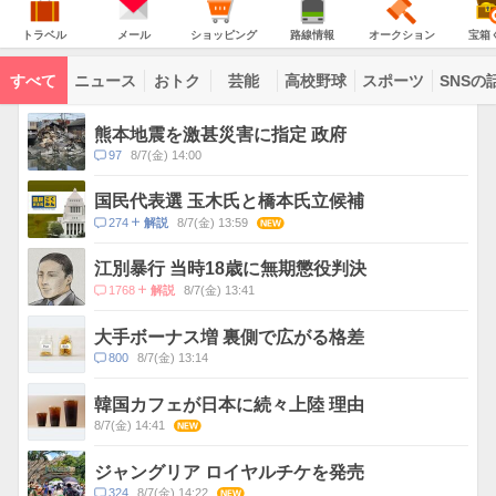
意
JAPAN
天
気
ダ
報
の
気
ー
ト
メ
シ
路
オ
宝
が
主
ラ
ー
ョ
線
ー
箱
トラベル
メール
ショッピング
路線情報
オークション
宝箱
な
出
ベ
ル
ッ
情
ク
く
サ
て
ル
ピ
報
シ
じ
ー
コ
い
ン
ョ
ビ
すべて
ニュース
おトク
芸能
高校野球
スポーツ
SNSの
グ
ン
ン
ま
ス
す
テ
ト
ン
ピ
熊本地震を激甚災害に指定 政府
ツ
ッ
一
コ
97
8/7(金) 14:00
ク
覧
メ
ス
ン
国民代表選 玉木氏と橋本氏立候補
ト
コ
274
8/7(金) 13:59
NEW
解説
数
メ
ン
江別暴行 当時18歳に無期懲役判決
ト
コ
1768
8/7(金) 13:41
解説
数
メ
ン
大手ボーナス増 裏側で広がる格差
ト
コ
800
8/7(金) 13:14
数
メ
ン
韓国カフェが日本に続々上陸 理由
ト
8/7(金) 14:41
NEW
数
ジャングリア ロイヤルチケを発売
コ
324
8/7(金) 14:22
NEW