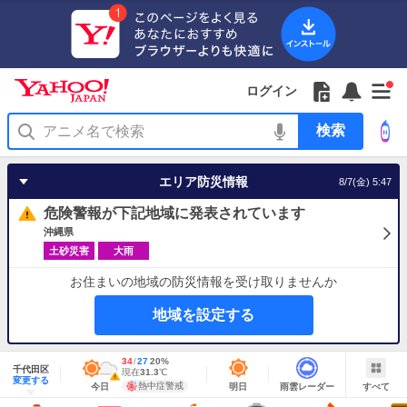
Yahoo!
Yahoo!
フ
フ
Yahoo!
お
サ
Yahoo!
新
JAPAN
ログイン
JAPAN
ォ
ォ
JAPAN
知
イ
JAPAN
着
ア
ロ
ロ
か
ら
ド
ID
Yahoo!
着
プ
ー
ー
ら
せ
メ
で
検
せ
リ
を
の
一
ニ
ロ
索
替
を
開
お
覧
ュ
グ
え
使
く
知
を
ー
イ
テ
う
エリア防災情報
8/7(金) 5:47
ら
開
を
ン
ー
せ
く
開
マ
危険警報が下記地域に発表されています
く
あ
り
沖縄県
土砂災害
大雨
お住まいの地域の防災情報を受け取りませんか
地域を設定する
地
最
34
最
降
27
20
%
域
千代田区
高
低
水
現
現在
31.3
℃
情
警
明
雨
す
今
変更する
気
気
確
在
報
報・
熱中症警戒
今日
明日
雨雲レーダー
すべて
日
雲
べ
日
温
温
率
気
注
の
レ
て
の
Yahoo!
温
天
ー