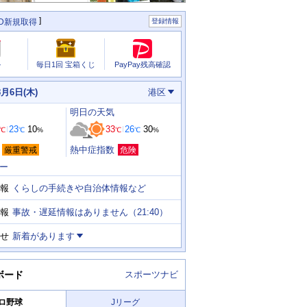
ID新規取得
登録情報
PayPay残高確認
ル
毎日1回 宝箱くじ
8月6日(木)
港区
明日
の天気
23
10
33
26
30
℃
℃
%
℃
℃
%
熱中症指数
厳重警戒
危険
ー
くらしの手続きや自治体情報など
報
事故・遅延情報はありません（21:40）
報
せ
新着があります
ボード
スポーツナビ
ロ野球
Jリーグ