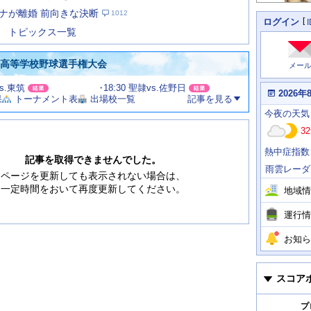
た
ナが離婚 前向きな決断
1012
の
個
ログイン
人
ス
トピックス一覧
に
テ
関
ー
わ
国高等学校野球選手権大会
メー
タ
る
情
ス
vs.東筑
18:30 聖隷vs.佐野日
報
本
2026年
果
トーナメント表
出場校一覧
記事を見る
日
今
の
今夜
の天気
日
天
明
32
気
日
、
の
熱中症指数
運
天
記事を取得できませんでした。
行
気
雨雲レーダ
情
ページを更新しても表示されない場合は、
報
一定時間をおいて再度更新してください。
地域情
運行情
お知ら
スコア
プ