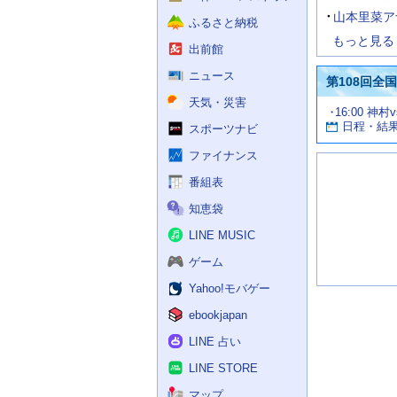
山本里菜ア
ふるさと納税
もっと見る
出前館
ニュース
第108回全
天気・災害
試
16:00 神村
お
合
日程・結
スポーツナビ
す
情
す
報
ファイナンス
め
の
番組表
記
知恵袋
事
LINE MUSIC
ゲーム
Yahoo!モバゲー
ebookjapan
LINE 占い
LINE STORE
マップ