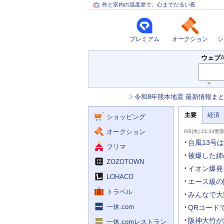
外と室内の温度差で、心までだるい夜
プレミアム
オークション
シ
検
ウェブ
索
主
キ
ー
な
お
令和8年熊本地震 最新情報ま
ワ
サ
知
ー
ー
ニ
ら
ド
主要
経済
ュ
ショッピング
せ
ビ
入
ー
力
主
ス
ス
オークション
8/6(木) 21:34更
補
要
助
ニ
台風13号
フリマ
を
ュ
開
ー
被爆した姉
く
ZOZOTOWN
ス
イオン爆発
LOHACO
エース級の
トラベル
みんなで大
一休.com
QRコード
阪神大竹が
一休.comレストラン