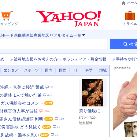
ホー
ョッピング
トラベ
AIモード
画像
動画
知恵袋
地図
リアルタイム
一覧
検
とめ
被災地支援をお考えの方へ ボランティア・募金情報
手持ちや打
エンタメ
スポーツ
国内
国際
IT
科学
地域
新
は沖縄・奄美に接近 警戒
26
の遺体 1人で焼いた弟
472
 ガス供給会社コメント
祭り佳境に
財務官僚人事が波紋
2847
8/6(木) 7:20
家さん債務超過額 判明
116
陸奥新報
で災害詐欺 どう見抜く
13
あ
な
涙 故郷・熊本を思い
29