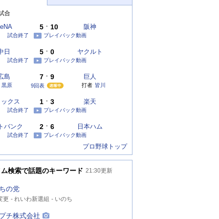
試合
eNA
5
-
10
阪神
試合終了
プレイバック動画
中日
5
-
0
ヤクルト
試合終了
プレイバック動画
広島
7
-
9
巨人
黒原
打者
皆川
9回表
リックス
1
-
3
楽天
試合終了
プレイバック動画
トバンク
2
-
6
日本ハム
試合終了
プレイバック動画
プロ野球トップ
イム検索で話題のキーワード
21:30
更新
ちの党
変更
れいわ新選組
いのち
プチ株式会社