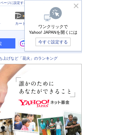
きっず版
アプリ版
ヘルプ
ムページに設定する
ル
カード
メール
ワンクリックで
Yahoo! JAPANを開くには
今すぐ設定する
索
ち上げなど「花火」のランキング