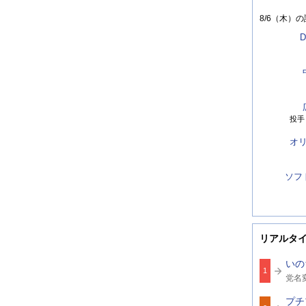
8/6（木）
の
D
投手
オ
ソフ
リアルタ
いの
1
関
党名
連
ワ
プチ
ー