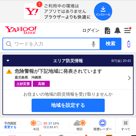
Yahoo!
Yahoo!
フ
フ
Yahoo!
お
サ
Yahoo!
新
JAPAN
ログイン
JAPAN
ォ
ォ
JAPAN
知
イ
JAPAN
着
ア
ロ
ロ
か
ら
ド
ID
Yahoo!
着
プ
ー
ー
ら
せ
メ
で
検
せ
リ
を
の
一
ニ
ロ
索
替
を
開
お
覧
ュ
グ
え
使
く
知
を
ー
イ
テ
う
エリア防災情報
8/7(金) 20:43
ら
開
を
ン
ー
せ
く
開
マ
危険警報が下記地域に発表されています
く
あ
り
鹿児島県
沖縄県
土砂災害
高潮
お住まいの地域の防災情報を受け取りませんか
地域を設定する
地
域
千代田区
最
35
最
降
27
10
%
情
明
雨
す
今
変更する
高
低
水
現
現在
32.6
℃
報
今日
明日
雨雲レーダー
すべて
日
雲
べ
日
気
気
確
在
の
レ
て
の
温
温
率
気
Yahoo!
天
ー