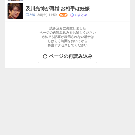
及川光博が再婚 お相手は妊娠
AIまとめ
コ
360
8/8(土) 11:50
関心
メ
お
ン
す
読み込みに失敗しました
ト
す
ページの再読み込みをお試しください
数
それでも記事が表示されない場合は
め
しばらく時間をおいてから
記
再度アクセスしてください
事
ページの再読み込み