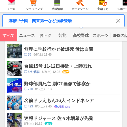
JAPAN
天
温
気
ダ
の
気
ー
メ
シ
路
オ
宝
ス
主
ー
ョ
線
ー
箱
ポ
メール
ショッピング
路線情報
オークション
宝箱くじ
スポー
な
ル
ッ
情
ク
く
ー
サ
ピ
報
シ
じ
ツ
ー
コ
ン
ョ
ナ
ビ
速報甲子園 関東第一など強豪登場
グ
ン
ビ
ン
ス
テ
ン
ツ
すべて
ニュース
おトク
芸能
高校野球
スポーツ
SNSの
一
ト
覧
ピ
無理に学校行かせ被爆死 母は自責
ッ
コ
76
8/8(土) 11:48
ク
メ
ス
ン
台風15号 11-12日接近・上陸恐れ
ト
コ
6
8/8(土) 12:02
NEW
解説
数
メ
ン
野球部員死亡 別CT画像で診察か
ト
コ
770
8/8(土) 9:13
数
メ
ン
名前ドラえもん16人 インドネシア
ト
AIまとめ
コ
423
8/8(土) 9:40
数
メ
ン
速報ドジャース 佐々木朗希が先発
ト
8/8(土) 10:32
LIVE
数