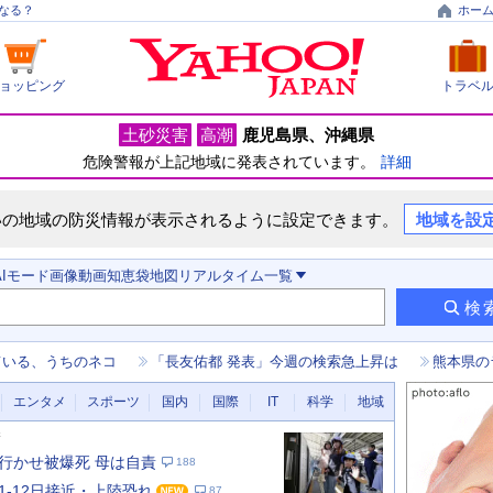
なる？
ホー
ョッピング
トラベ
土砂災害
高潮
鹿児島県
沖縄県
危険警報が上記地域に発表されています。
詳細
いの地域の防災情報が表示されるように設定できます。
地域を設
AIモード
画像
動画
知恵袋
地図
リアルタイム
一覧
検
ている、うちのネコ
「長友佑都 発表」今週の検索急上昇は
熊本県の
エンタメ
スポーツ
国内
国際
IT
科学
地域
新
行かせ被爆死 母は自責
188
11-12日接近・上陸恐れ
87