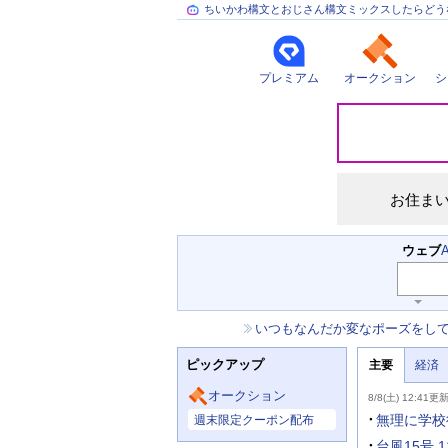
ちいかわ構文とおじさん構文ミックスしたらどう
プレミアム
オークション
シ
災
害
情
報
お住ま
検
ウェブ
索
キ
ー
お
いつもなんだか変なポーズをし
ワ
知
ー
ニ
ら
ド
ピックアップ
主要
経済
ュ
せ
入
ー
力
主
ス
オークション
8/8(土) 12:41更
補
要
主
助
ニ
無理に学校
週末限定クーポン配布
な
を
ュ
サ
開
ー
台風15号 