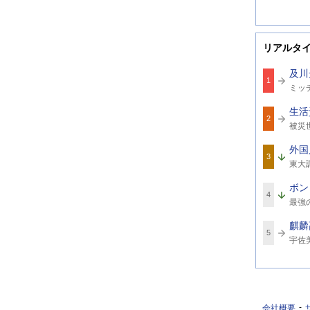
リアルタ
及川
1
関
ミッ
連
ワ
生活
ー
2
関
ド
被災
連
ワ
外国
ー
3
関
ド
東大
連
ワ
ボン
ー
4
関
ド
最強
連
ワ
麒麟
ー
5
関
ド
宇佐
連
ワ
ー
ド
会社概要