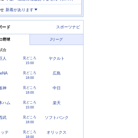
せ
新着があります
ボード
スポーツナビ
ロ野球
Jリーグ
試合
巨人
見どころ
ヤクルト
15:00
eNA
見どころ
広島
18:00
阪神
見どころ
中日
18:00
本ハム
見どころ
楽天
15:00
西武
見どころ
ソフトバンク
18:00
ロッテ
見どころ
オリックス
18:00