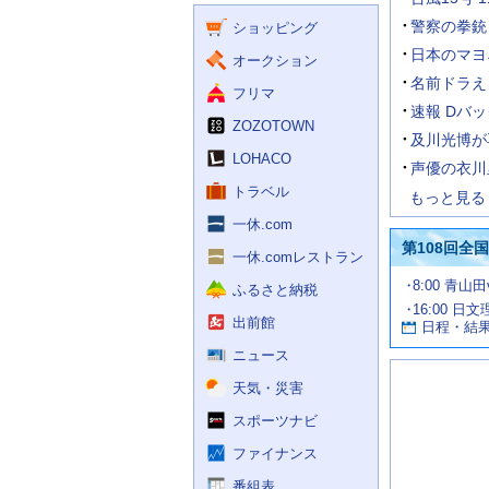
く
ー
ス
警察の拳銃
ショッピング
ビ
ス
日本のマヨ
オークション
名前ドラえ
フリマ
速報 Dバッ
ZOZOTOWN
及川光博が
LOHACO
声優の衣川
トラベル
もっと見る
一休.com
第108回全
一休.comレストラン
試
8:00 青山
ふるさと納税
合
16:00 日
お
情
出前館
日程・結
報
す
す
ニュース
め
天気・災害
の
記
スポーツナビ
事
ファイナンス
番組表