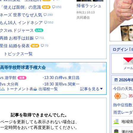
帰省ラッシュ
「使えば面倒」の意識
650
8/8(土) 10:13
ネーズ 世界でなぜ人気
280
共同通信
もん16人 インドネシア
552
クスvs.ドジャース
あ
な
再婚 お相手は妊娠
711
た
里佳 結婚を発表
70
の
個
ログイン
人
ス
トピックス一覧
に
テ
関
ー
わ
国高等学校野球選手権大会
メー
タ
る
情
ス
田vs.遊学館
13:30 白樺vs.東日昌
報
本
2026年
日
文理vs.大分商
18:30 英明vs.関東一
今
の
今日
の天気
果
トーナメント表
出場校一覧
記事を見る
日
天
明
35
気
日
、
の
熱中症指数
運
天
行
気
雨雲レーダ
情
記事を取得できませんでした。
報
地域情
ページを更新しても表示されない場合は、
一定時間をおいて再度更新してください。
運行情