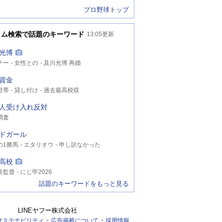
プロ野球トップ
イム検索で話題のキーワード
13:05
更新
光博
チー
女性との
及川光博 再婚
資金
世帯
貸し付け
過去最高税収
人受け入れ反対
調査
ドガール
の1勝馬
エタリオウ
申し訳なかった
高校
美監督
にじ甲2026
話題のキーワードをもっと見る
LINEヤフー株式会社
サステナビリティ
広告掲載について
採用情報