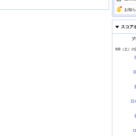
お知ら
スコア
プ
8/8（土）
の
D
日