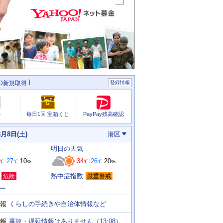
ID新規取得
登録情報
PayPay残高確認
ル
毎日1回 宝箱くじ
8月8日(土)
港区
明日
の天気
27
10
34
26
20
℃
℃
%
℃
℃
%
熱中症指数
危険
厳重警戒
ー
くらしの手続きや自治体情報など
報
事故・遅延情報はありません（13:08）
報