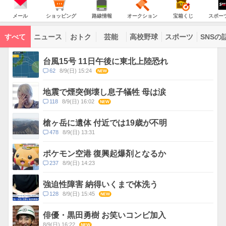
意
JAPAN
天
気
ダ
報
の
気
ー
メ
シ
路
オ
宝
ス
が
主
ー
ョ
線
ー
箱
ポ
メール
ショッピング
路線情報
オークション
宝箱くじ
スポー
な
出
ル
ッ
情
ク
く
ー
サ
て
ピ
報
シ
じ
ツ
ー
コ
い
ン
ョ
ナ
ビ
すべて
ニュース
おトク
芸能
高校野球
スポーツ
SNSの
グ
ン
ビ
ン
ま
ス
す
テ
ト
ン
ピ
台風15号 11日午後に東北上陸恐れ
ツ
ッ
一
コ
62
8/9(日) 15:24
NEW
ク
覧
メ
ス
ン
地震で煙突倒壊し息子犠牲 母は涙
ト
コ
118
8/9(日) 16:02
NEW
数
メ
ン
槍ヶ岳に遺体 付近では19歳が不明
ト
コ
478
8/9(日) 13:31
数
メ
ン
ポケモン空港 復興起爆剤となるか
ト
コ
237
8/9(日) 14:23
数
メ
ン
強迫性障害 納得いくまで体洗う
ト
コ
128
8/9(日) 15:45
NEW
数
メ
ン
俳優・黒田勇樹 お笑いコンビ加入
ト
8/9(日) 16:22
NEW