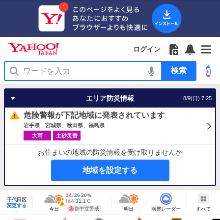
Yahoo!
Yahoo!
フ
フ
Yahoo!
お
サ
Yahoo!
JAPAN
ログイン
JAPAN
ォ
ォ
JAPAN
知
イ
JAPAN
ア
ロ
ロ
か
ら
ド
ID
Yahoo!
プ
ー
ー
ら
せ
メ
で
検
リ
を
の
一
ニ
ロ
索
を
開
お
覧
ュ
グ
使
く
知
を
ー
イ
う
エリア防災情報
8/9(日) 7:25
ら
開
を
ン
せ
く
開
危険警報が下記地域に発表されています
く
岩手県
宮城県
秋田県
福島県
大雨
土砂災害
お住まいの地域の防災情報を受け取りませんか
地域を設定する
地
最
34
最
降
26
20
%
域
千代田区
高
低
水
現
現在
31.1
℃
情
警
明
雨
す
今
変更する
気
気
確
在
報
報・
熱中症警戒
今日
明日
雨雲レーダー
すべて
日
雲
べ
日
温
温
率
気
注
の
レ
て
の
Yahoo!
温
天
ー