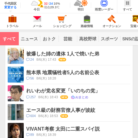
域
千代田区
最
32
最
降
24
10
%
情
警
明
雨
す
今
変更する
高
低
水
現
現在
29.3
℃
報
報・
今日
明日
雨雲レーダー
すべて
日
雲
べ
日
気
気
確
在
注
の
レ
て
の
温
温
率
気
Yahoo!
天
ー
意
JAPAN
天
温
気
ダ
報
の
気
ー
ト
メ
シ
路
オ
宝
が
主
ラ
ー
ョ
線
ー
箱
トラベル
メール
ショッピング
路線情報
オークション
宝箱
な
出
ベ
ル
ッ
情
ク
く
サ
て
ル
ピ
報
シ
じ
ー
コ
い
ン
ョ
ビ
すべて
ニュース
おトク
芸能
高校野球
スポーツ
SNSの
グ
ン
ン
ま
ス
す
テ
ト
ン
ピ
被爆した姉の遺体 1人で焼いた弟
ツ
ッ
一
コ
24
8/6(木) 17:43
NEW
ク
覧
メ
ス
ン
熊本県 地震犠牲者5人の名前公表
ト
コ
56
8/6(木) 18:28
数
メ
ン
れいわが党名変更「いのちの党」
ト
AIまとめ
コ
257
8/6(木) 18:43
NEW
数
メ
ン
エース級の財務官僚人事が波紋
ト
コ
604
8/6(木) 18:53
NEW
数
メ
ン
VIVANT考察 太田に二重スパイ説
ト
コ
89
8/6(木) 18:39
数