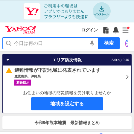
Yahoo!
JAPAN
ア
プ
リ
Yahoo!
の
Yahoo!
フ
フ
Yahoo!
お
サ
Yahoo!
新
JAPAN
ログイン
ご
JAPAN
ォ
ォ
JAPAN
知
イ
JAPAN
着
ア
紹
ロ
ロ
か
ら
ド
ID
Yahoo!
着
プ
介
ー
ー
ら
せ
メ
で
検
せ
リ
を
の
一
ニ
ロ
索
替
を
開
お
覧
ュ
グ
え
使
く
知
を
ー
イ
テ
う
エリア防災情報
8/6(木) 9:46
ら
開
を
ン
ー
せ
く
開
マ
避難情報が下記地域に発表されています
く
あ
り
鹿児島県
沖縄県
避難指示
お住まいの地域の防災情報を受け取りませんか
地域を設定する
お
知
令和8年熊本地震 最新情報まとめ
ら
せ
地