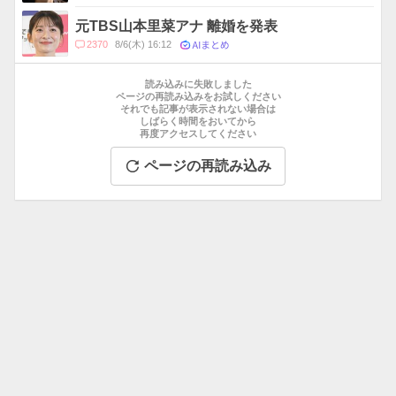
メ
ン
元TBS山本里菜アナ 離婚を発表
ト
AIまとめ
コ
2370
8/6(木) 16:12
数
メ
お
ン
す
読み込みに失敗しました
ト
す
ページの再読み込みをお試しください
数
それでも記事が表示されない場合は
め
しばらく時間をおいてから
記
再度アクセスしてください
事
ページの再読み込み