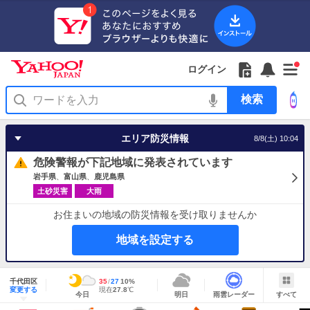
Yahoo!
Yahoo!
フ
フ
Yahoo!
お
サ
Yahoo!
新
JAPAN
ログイン
JAPAN
ォ
ォ
JAPAN
知
イ
JAPAN
着
ア
ロ
ロ
か
ら
ド
ID
Yahoo!
着
プ
ー
ー
ら
せ
メ
で
検
せ
リ
を
の
一
ニ
ロ
索
替
を
開
お
覧
ュ
グ
え
使
く
知
を
ー
イ
テ
う
エリア防災情報
8/8(土) 10:04
ら
開
を
ン
ー
せ
く
開
マ
危険警報が下記地域に発表されています
く
あ
り
岩手県
富山県
鹿児島県
土砂災害
大雨
お住まいの地域の防災情報を受け取りませんか
地域を設定する
地
域
千代田区
最
35
最
降
27
10
%
情
明
雨
す
今
変更する
高
低
水
現
現在
27.8
℃
報
今日
明日
雨雲レーダー
すべて
日
雲
べ
日
気
気
確
在
の
レ
て
の
温
温
率
気
Yahoo!
天
ー