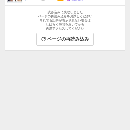
数
メ
お
ン
す
読み込みに失敗しました
ト
す
ページの再読み込みをお試しください
数
それでも記事が表示されない場合は
め
しばらく時間をおいてから
記
再度アクセスしてください
事
ページの再読み込み