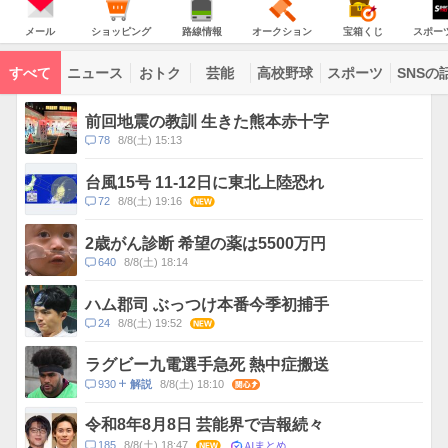
JAPAN
天
温
気
ダ
の
気
ー
メ
シ
路
オ
宝
ス
主
ー
ョ
線
ー
箱
ポ
メール
ショッピング
路線情報
オークション
宝箱くじ
スポー
な
ル
ッ
情
ク
く
ー
サ
ピ
報
シ
じ
ツ
ー
コ
ン
ョ
ナ
ビ
すべて
ニュース
おトク
芸能
高校野球
スポーツ
SNSの
グ
ン
ビ
ン
ス
テ
ト
ン
ピ
前回地震の教訓 生きた熊本赤十字
ツ
ッ
一
コ
78
8/8(土) 15:13
ク
覧
メ
ス
ン
台風15号 11-12日に東北上陸恐れ
ト
コ
72
8/8(土) 19:16
NEW
数
メ
ン
2歳がん診断 希望の薬は5500万円
ト
コ
640
8/8(土) 18:14
数
メ
ン
ハム郡司 ぶっつけ本番今季初捕手
ト
コ
24
8/8(土) 19:52
NEW
数
メ
ン
ラグビー九電選手急死 熱中症搬送
ト
コ
930
8/8(土) 18:10
関心
解説
数
メ
ン
令和8年8月8日 芸能界で吉報続々
ト
AIまとめ
コ
185
8/8(土) 18:47
NEW