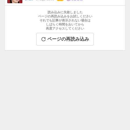
数
メ
お
ン
す
読み込みに失敗しました
ト
す
ページの再読み込みをお試しください
数
それでも記事が表示されない場合は
め
しばらく時間をおいてから
記
再度アクセスしてください
事
ページの再読み込み