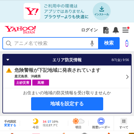
Yahoo!
Yahoo!
フ
フ
Yahoo!
お
サ
Yahoo!
新
JAPAN
ログイン
JAPAN
ォ
ォ
JAPAN
知
イ
JAPAN
着
ア
ロ
ロ
か
ら
ド
ID
Yahoo!
着
プ
ー
ー
ら
せ
メ
で
検
せ
リ
を
の
一
ニ
ロ
索
替
を
開
お
覧
ュ
グ
え
使
く
知
を
ー
イ
テ
う
エリア防災情報
8/7(金) 9:56
ら
開
を
ン
ー
せ
く
開
マ
危険警報が下記地域に発表されています
く
あ
り
鹿児島県
沖縄県
土砂災害
高潮
お住まいの地域の防災情報を受け取りませんか
地域を設定する
地
域
千代田区
最
34
最
降
27
10
%
情
明
雨
す
今
変更する
高
低
水
現
現在
27.7
℃
報
今日
明日
雨雲レーダー
すべて
日
雲
べ
日
気
気
確
在
の
レ
て
の
温
温
率
気
Yahoo!
天
ー