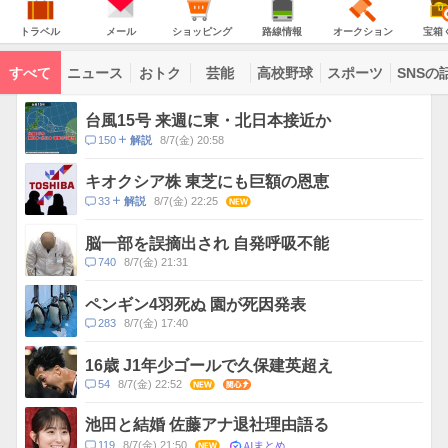
JAPAN
天
温
気
ダ
の
気
ー
ト
メ
シ
路
オ
宝
主
ラ
ー
ョ
線
ー
箱
トラベル
メール
ショッピング
路線情報
オークション
宝箱
な
ベ
ル
ッ
情
ク
く
サ
ル
ピ
報
シ
じ
ー
コ
ン
ョ
ビ
すべて
ニュース
おトク
芸能
高校野球
スポーツ
SNSの
グ
ン
ン
ス
テ
ト
ン
ピ
台風15号 来週に東・北日本接近か
ツ
ッ
一
コ
150
8/7(金) 20:58
解説
ク
覧
メ
ス
ン
キオクシア株 東芝にも巨額の恩恵
ト
コ
33
8/7(金) 22:25
NEW
解説
数
メ
ン
脳一部を誤摘出され 自発呼吸不能
ト
コ
740
8/7(金) 21:31
数
メ
ン
ペンギン4羽死ぬ 園が死因発表
ト
コ
283
8/7(金) 17:40
数
メ
ン
16歳 J1年少ゴールで久保建英超え
ト
コ
54
8/7(金) 22:52
NEW
関心
数
メ
ン
池田と結婚 佐藤アナ退社理由語る
ト
AIまとめ
コ
119
8/7(金) 21:50
NEW